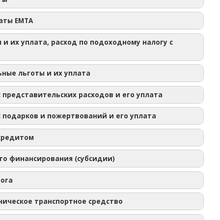
тся новая запись:
латы EMTA
 и их уплата, расход по подоходному налогу с
ьные льготы и их уплата
с представительских расходов и его уплата
с подарков и пожертвований и его уплата
 кредитом
го финансирования (субсидии)
лога
аническое транспортное средство