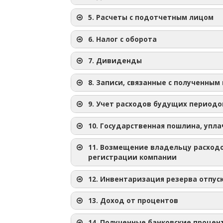
5. Расчеты с подотчетным лицом
C апреля 2021 года в программе появил
6. Налог с оборота
предпочтение им при вводе чеков от п
а) компания с ограниченной ответстве
7. Дивиденды
(срок оплаты не установлен)
8. Записи, связанные с полученны
9. Учет расходов будущих периодо
На дату взноса паевого капитала создаё
10. Государственная пошлина, упл
11. Возмещение владельцу расходо
регистрации компании
b) компания с ограниченной ответствен
12. Инвентаризация резерва отпус
срок взноса установлен
13. Доход от процентов
14. Полученные банковские процен