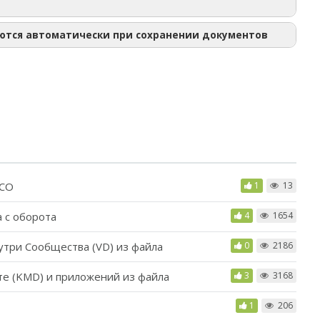
яются автоматически при сохранении документов
НСО
1
13
а с оборота
4
1654
утри Сообщества (VD) из файла
0
2186
е (KMD) и приложений из файла
3
3168
1
206