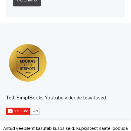
Telli SimplBooks Youtube videode teavitused:
Antud veebileht kasutab küspsiseid. Küpsistest saate loobuda