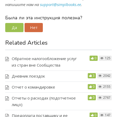
напишите нам на
support@simplbooks.ee
.
Была ли эта инструкция полезна?
Да
Нет
Related Articles
Обратное налогообложение услуг
0
125
из стран вне Сообщества
Дневник поездок
3
2042
Отчет о командировке
0
2155
Отчеты о расходах (подотчетное
0
2767
лицо)
Предоплата поставщику и ее
0
147